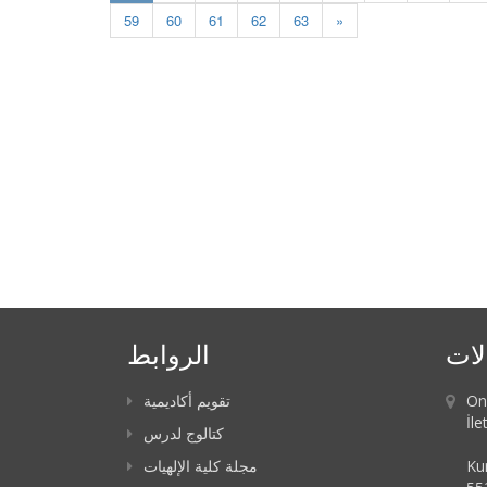
59
60
61
62
63
»
لات
الروابط
On
تقويم أكاديمية
İle
كتالوج لدرس
Ku
مجلة كلية الإلهيات