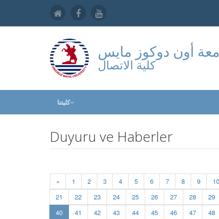
عة أون دوكوز مايس
كلية الاتصال
كليتنا
Duyuru ve Haberler
«
1
2
3
4
5
6
7
8
9
1
21
22
23
24
25
26
27
28
29
(current)
40
41
42
43
44
45
46
47
48