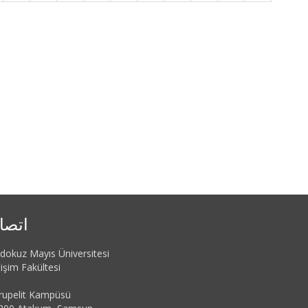
اتصا
dokuz Mayıs Üniversitesi
tişim Fakültesi
rupelit Kampüsü