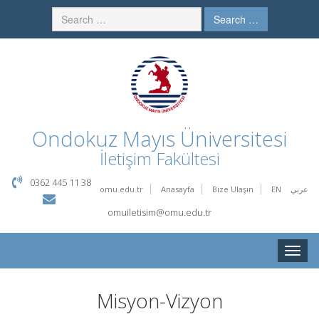
Search …
Ondokuz Mayıs Üniversitesi
İletişim Fakültesi
0362 445 11 38
omu.edu.tr
Anasayfa
Bize Ulaşın
EN
عربي
omuiletisim@omu.edu.tr
Toggle
naviga
Misyon-Vizyon