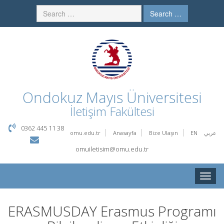
Search …
Ondokuz Mayıs Üniversitesi
İletişim Fakültesi
0362 445 11 38
omu.edu.tr
Anasayfa
Bize Ulaşın
EN
عربي
omuiletisim@omu.edu.tr
Toggle
naviga
ERASMUSDAY Erasmus Programı