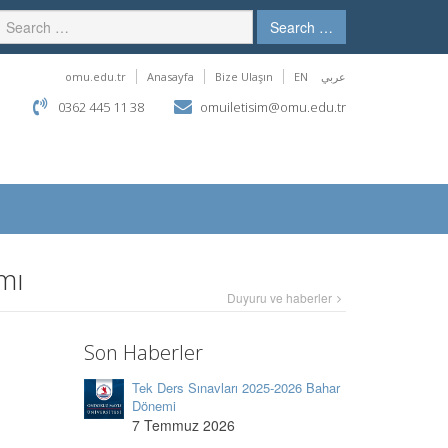
Search …
omu.edu.tr
Anasayfa
Bize Ulaşın
EN
عربي
0362 445 11 38
omuiletisim@omu.edu.tr
mı
Duyuru ve haberler
Son Haberler
Tek Ders Sınavları 2025-2026 Bahar
Dönemi
7 Temmuz 2026