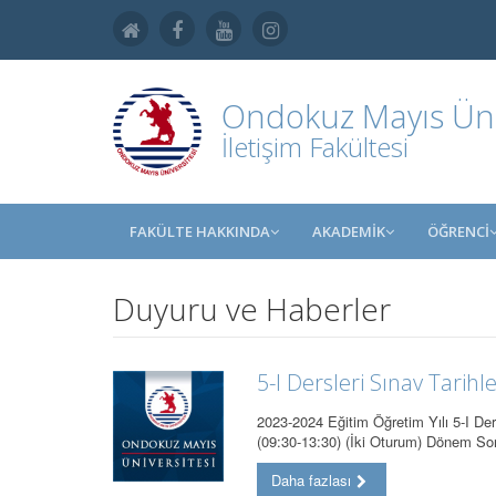
Ondokuz Mayıs Üniv
İletişim Fakültesi
FAKÜLTE HAKKINDA
AKADEMİK
ÖĞRENCİ
Duyuru ve Haberler
5-I Dersleri Sınav Tarihle
2023-2024 Eğitim Öğretim Yılı 5-I Der
(09:30-13:30) (İki Oturum) Dönem S
Daha fazlası