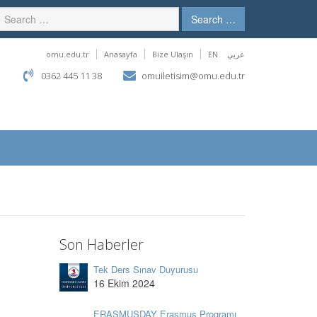
Search …
omu.edu.tr
Anasayfa
Bize Ulaşın
EN
عربي
0362 445 11 38
omuiletisim@omu.edu.tr
Son Haberler
Tek Ders Sınav Duyurusu
16 Ekim 2024
ERASMUSDAY Erasmus Programı