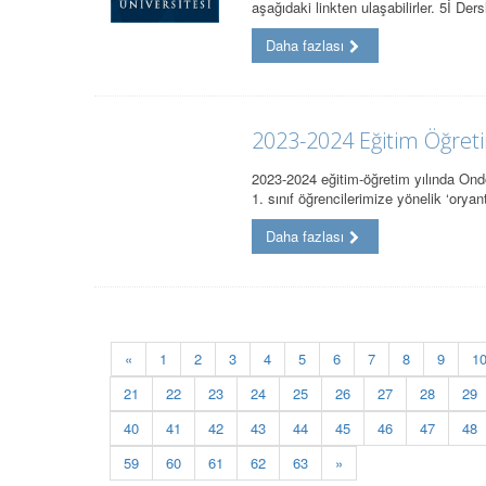
aşağıdaki linkten ulaşabilirler. 5İ Der
Daha fazlası
2023-2024 Eğitim Öğreti
2023-2024 eğitim-öğretim yılında Ond
1. sınıf öğrencilerimize yönelik ‘ory
Daha fazlası
«
1
2
3
4
5
6
7
8
9
1
21
22
23
24
25
26
27
28
29
40
41
42
43
44
45
46
47
48
59
60
61
62
63
»