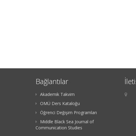
Bağlantılar
İlet
Akademik Takvim
OMÜ Ders Kataloğu
Öğrenci Değişim Programları
Middle Black Sea Journal of
Communication Studies