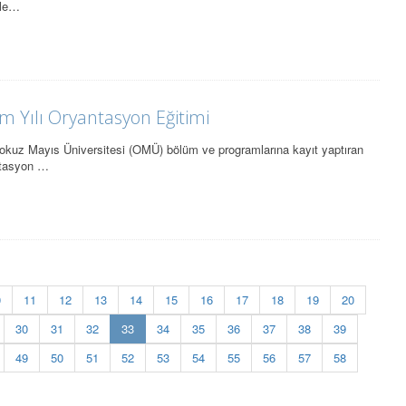
sle…
m Yılı Oryantasyon Eğitimi
okuz Mayıs Üniversitesi (OMÜ) bölüm ve programlarına kayıt yaptıran
antasyon …
0
11
12
13
14
15
16
17
18
19
20
(current)
30
31
32
33
34
35
36
37
38
39
49
50
51
52
53
54
55
56
57
58