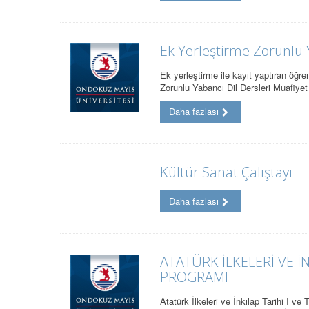
Ek Yerleştirme Zorunlu Y
Ek yerleştirme ile kayıt yaptıran öğr
Zorunlu Yabancı Dil Dersleri Muafiye
Daha fazlası
Kültür Sanat Çalıştayı
Daha fazlası
ATATÜRK İLKELERİ VE İNK
PROGRAMI
Atatürk İlkeleri ve İnkılap Tarihi I ve