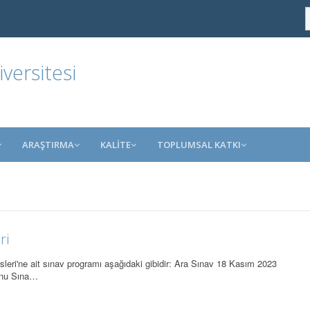
ersitesi
ARAŞTIRMA
KALİTE
TOPLUMSAL KATKI
ri
sleri'ne ait sınav programı aşağıdaki gibidir: Ara Sınav 18 Kasım 2023
onu Sına…