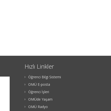
Hızlı Linkler
Öğrenci Bilgi Sistemi
OMÜ E-posta
Öğrenci İşleri
OMÜde Yaşam
OMÜ Radyo