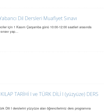
abancı Dil Dersleri Muafiyet Sınavı
enciler için 1 Kasım Çarşamba günü 10:00-12:00 saatleri arasında
t sınavı yap…
ILAP TARİHİ I ve TÜRK DİLİ I (yüzyüze) DERS
 Türk Dili I derslerini yüzyüze alan öğrencilerimiz ders programına