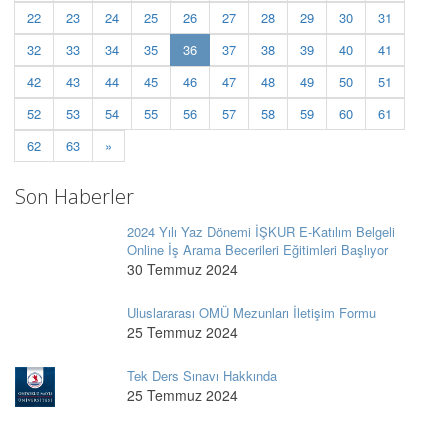
22
23
24
25
26
27
28
29
30
31
(current)
32
33
34
35
36
37
38
39
40
41
42
43
44
45
46
47
48
49
50
51
52
53
54
55
56
57
58
59
60
61
62
63
»
Son Haberler
2024 Yılı Yaz Dönemi İŞKUR E-Katılım Belgeli
Online İş Arama Becerileri Eğitimleri Başlıyor
30 Temmuz 2024
Uluslararası OMÜ Mezunları İletişim Formu
25 Temmuz 2024
Tek Ders Sınavı Hakkında
25 Temmuz 2024