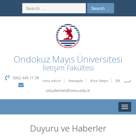
Search …
Ondokuz Mayıs Üniversitesi
İletişim Fakültesi
0362 445 11 38
omu.edu.tr
Anasayfa
Bize Ulaşın
EN
عربي
omuiletisim@omu.edu.tr
Toggle
naviga
Duyuru ve Haberler