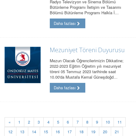
Radyo Televizyon ve Sinema Bölümü
Bütünleme Programı İletişim ve Tasarımı
Bölümü Bütünleme Programı Halkla İ…
Daha fazlası
Mezuniyet Töreni Duyurusu
Mezun Olacak Öğrencilerimizin Dikkatine;
2022-2023 Eğitim Öğretim yılı mezuniyet
töreni 05 Temmuz 2023 tarihinde saat
10.00'da Mustafa Kemal Güneşdoğd…
Daha fazlası
«
1
2
3
4
5
6
7
8
9
10
11
12
13
14
15
16
17
18
19
20
21