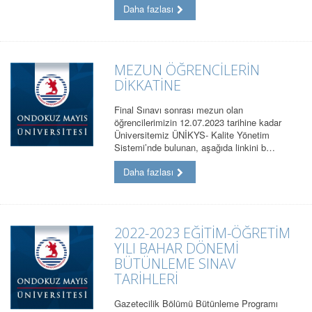
Daha fazlası
MEZUN ÖĞRENCİLERİN
DİKKATİNE
Final Sınavı sonrası mezun olan
öğrencilerimizin 12.07.2023 tarihine kadar
Üniversitemiz ÜNİKYS- Kalite Yönetim
Sistemi’nde bulunan, aşağıda linkini b…
Daha fazlası
2022-2023 EĞİTİM-ÖĞRETİM
YILI BAHAR DÖNEMİ
BÜTÜNLEME SINAV
TARİHLERİ
Gazetecilik Bölümü Bütünleme Programı