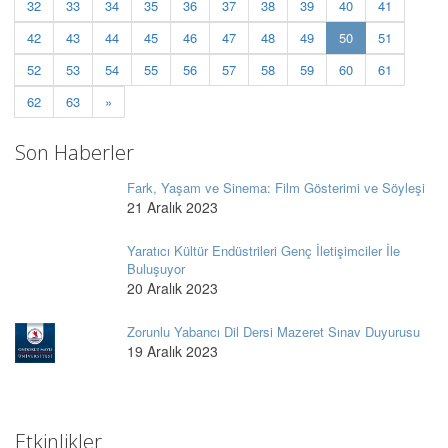
32
33
34
35
36
37
38
39
40
41
(current)
42
43
44
45
46
47
48
49
50
51
52
53
54
55
56
57
58
59
60
61
62
63
»
Son Haberler
Fark, Yaşam ve Sinema: Film Gösterimi ve Söyleşi
21 Aralık 2023
Yaratıcı Kültür Endüstrileri Genç İletişimciler İle
Buluşuyor
20 Aralık 2023
Zorunlu Yabancı Dil Dersi Mazeret Sınav Duyurusu
19 Aralık 2023
Etkinlikler