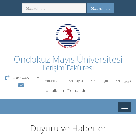
Search …
Ondokuz Mayıs Üniversitesi
İletişim Fakültesi
0362 445 11 38
omu.edu.tr
Anasayfa
Bize Ulaşın
EN
عربي
omuiletisim@omu.edu.tr
Toggle
naviga
Duyuru ve Haberler