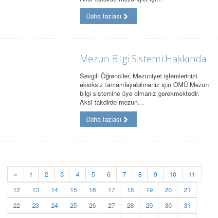
Daha fazlası
Mezun Bilgi Sistemi Hakkında
Sevgili Öğrenciler, Mezuniyet işlemlerinizi
eksiksiz tamamlayabilmeniz için OMÜ Mezun
bilgi sistemine üye olmanız gerekmektedir.
Aksi takdirde mezun…
Daha fazlası
«
1
2
3
4
5
6
7
8
9
10
11
12
13
14
15
16
17
18
19
20
21
22
23
24
25
26
27
28
29
30
31